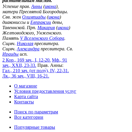
растительным маслом.
Успение прав.
Анны
(
икона
),
матери Пресвятой Богородицы.
Свв. жен
Олимпиады
(
икона
)
диакониссы и
Евпраксии
девы,
Тавеннской. Прп.
Макария
(
икона
)
Желтоводского, Унженского.
Память
V Вселенского Собора
.
Сщмч.
Николая
пресвитера.
Сщмч.
Александра
пресвитера. Св.
Ираиды
исп.
2 Кор., 169 зач., I, 12-20.
Мф., 91
зач., XXII, 23-33.
Прав. Анны:
Гал., 210 зач. (от полу́), IV, 22-31.
Лк., 36 зач., VIII, 16-21.
О магазине
Условия предоставления услуг
Карта сайта
Контакты
Поиск по параметрам
Все категории
Популярные товары