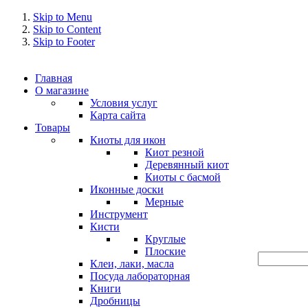
Skip to Menu
Skip to Content
Skip to Footer
Главная
О магазине
Условия услуг
Карта сайта
Товары
Киоты для икон
Киот резной
Деревянный киот
Киоты с басмой
Иконные доски
Мерные
Инструмент
Кисти
Круглые
Плоские
Клеи, лаки, масла
Посуда лабораторная
Книги
Дробницы