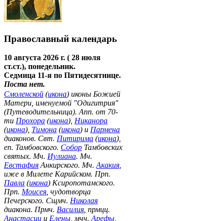
Православный календарь
10 августа 2026 г. ( 28 июля
ст.ст.), понедельник.
Седмица 11-я по Пятидесятнице.
Поста нет.
Смоленской
(
икона
) иконы Божией
Матери, именуемой "Одигитрия"
(Путеводительница). Апп. от 70-
ти
Прохора
(
икона
),
Никанора
(
икона
),
Тимона
(
икона
) и
Пармена
диаконов. Свт.
Питирима
(
икона
),
еп. Тамбовского.
Собор
Тамбовских
святых. Мч.
Иулиана
. Мч.
Евстафия
Анкирского. Мч.
Акакия
,
иже в Милете Карийском. Прп.
Павла
(
икона
) Ксиропотамского.
Прп.
Моисея
, чудотворца
Печерского. Сщмч.
Николая
диакона. Прмч.
Василия
, прмцц.
Анастасии
и
Елены
, мчч.
Арефы
,