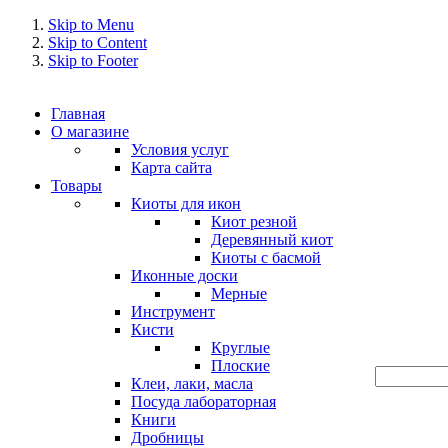
Skip to Menu
Skip to Content
Skip to Footer
Главная
О магазине
Условия услуг
Карта сайта
Товары
Киоты для икон
Киот резной
Деревянный киот
Киоты с басмой
Иконные доски
Мерные
Инструмент
Кисти
Круглые
Плоские
Клеи, лаки, масла
Посуда лабораторная
Книги
Дробницы