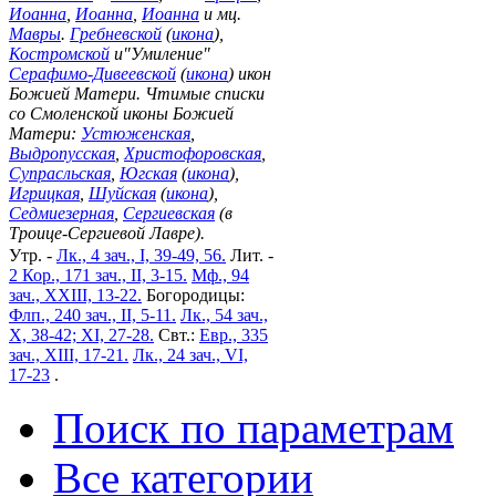
Иоанна
,
Иоанна
,
Иоанна
и мц.
Мавры
.
Гребневской
(
икона
),
Костромской
и"Умиление"
Серафимо-Дивеевской
(
икона
) икон
Божией Матери. Чтимые списки
со Смоленской иконы Божией
Матери:
Устюженская
,
Выдропусская
,
Христофоровская
,
Супрасльская
,
Югская
(
икона
),
Игрицкая
,
Шуйская
(
икона
),
Седмиезерная
,
Сергиевская
(в
Троице-Сергиевой Лавре).
Утр. -
Лк., 4 зач., I, 39-49, 56.
Лит. -
2 Кор., 171 зач., II, 3-15.
Мф., 94
зач., XXIII, 13-22.
Богородицы:
Флп., 240 зач., II, 5-11.
Лк., 54 зач.,
X, 38-42; XI, 27-28.
Свт.:
Евр., 335
зач., XIII, 17-21.
Лк., 24 зач., VI,
17-23
.
Поиск по параметрам
Все категории