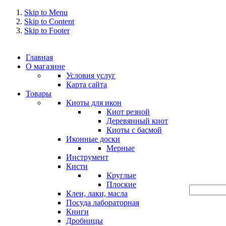
Skip to Menu
Skip to Content
Skip to Footer
Главная
О магазине
Условия услуг
Карта сайта
Товары
Киоты для икон
Киот резной
Деревянный киот
Киоты с басмой
Иконные доски
Мерные
Инструмент
Кисти
Круглые
Плоские
Клеи, лаки, масла
Посуда лабораторная
Книги
Дробницы