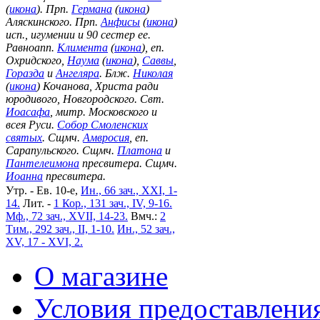
(
икона
). Прп.
Германа
(
икона
)
Аляскинского. Прп.
Анфисы
(
икона
)
исп., игумении и 90 сестер ее.
Равноапп.
Климента
(
икона
), еп.
Охридского,
Наума
(
икона
),
Саввы
,
Горазда
и
Ангеляра
. Блж.
Николая
(
икона
) Кочанова, Христа ради
юродивого, Новгородского. Свт.
Иоасафа
, митр. Московского и
всея Руси.
Собор Смоленских
святых
. Сщмч.
Амвросия
, еп.
Сарапульского. Сщмч.
Платона
и
Пантелеимона
пресвитера. Сщмч.
Иоанна
пресвитера.
Утр. - Ев. 10-е,
Ин., 66 зач., XXI, 1-
14.
Лит. -
1 Кор., 131 зач., IV, 9-16.
Мф., 72 зач., XVII, 14-23.
Вмч.:
2
Тим., 292 зач., II, 1-10.
Ин., 52 зач.,
XV, 17 - XVI, 2.
О магазине
Условия предоставлени