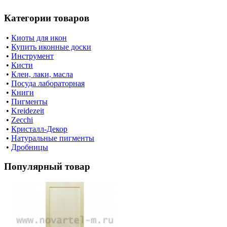
Категории товаров
•
Киоты для икон
•
Купить иконные доски
•
Инструмент
•
Кисти
•
Клеи, лаки, масла
•
Посуда лабораторная
•
Книги
•
Пигменты
•
Kreidezeit
•
Zecchi
•
Кристалл-Декор
•
Натуральные пигменты
•
Дробницы
Популярный товар