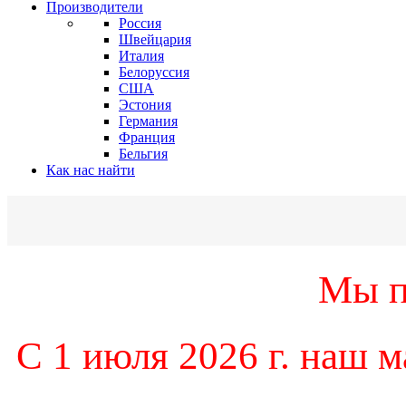
Производители
Россия
Швейцария
Италия
Белоруссия
США
Эстония
Германия
Франция
Бельгия
Как нас найти
Мы п
С 1 июля 2026 г. наш м