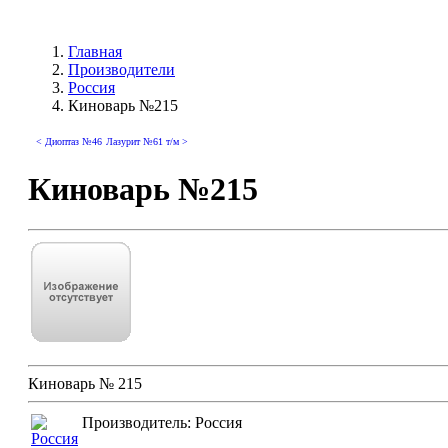
Главная
Производители
Россия
Киноварь №215
< Диоптаз №46
Лазурит №61 т/м >
Киноварь №215
Киноварь № 215
Производитель: Россия