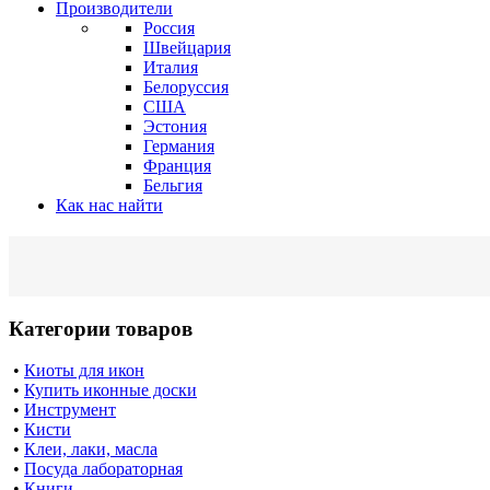
Производители
Россия
Швейцария
Италия
Белоруссия
США
Эстония
Германия
Франция
Бельгия
Как нас найти
Категории товаров
•
Киоты для икон
•
Купить иконные доски
•
Инструмент
•
Кисти
•
Клеи, лаки, масла
•
Посуда лабораторная
•
Книги