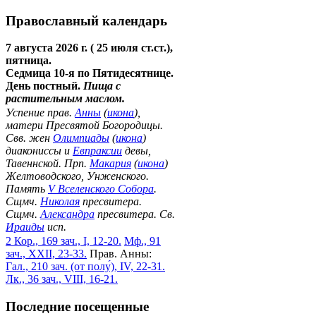
Православный календарь
7 августа 2026 г. ( 25 июля ст.ст.),
пятница.
Седмица 10-я по Пятидесятнице.
День постный.
Пища с
растительным маслом.
Успение прав.
Анны
(
икона
),
матери Пресвятой Богородицы.
Свв. жен
Олимпиады
(
икона
)
диакониссы и
Евпраксии
девы,
Тавеннской. Прп.
Макария
(
икона
)
Желтоводского, Унженского.
Память
V Вселенского Собора
.
Сщмч.
Николая
пресвитера.
Сщмч.
Александра
пресвитера. Св.
Ираиды
исп.
2 Кор., 169 зач., I, 12-20.
Мф., 91
зач., XXII, 23-33.
Прав. Анны:
Гал., 210 зач. (от полу́), IV, 22-31.
Лк., 36 зач., VIII, 16-21.
Последние посещенные