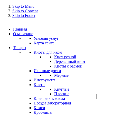
Skip to Menu
Skip to Content
Skip to Footer
Главная
О магазине
Условия услуг
Карта сайта
Товары
Киоты для икон
Киот резной
Деревянный киот
Киоты с басмой
Иконные доски
Мерные
Инструмент
Кисти
Круглые
Плоские
Клеи, лаки, масла
Посуда лабораторная
Книги
Дробницы